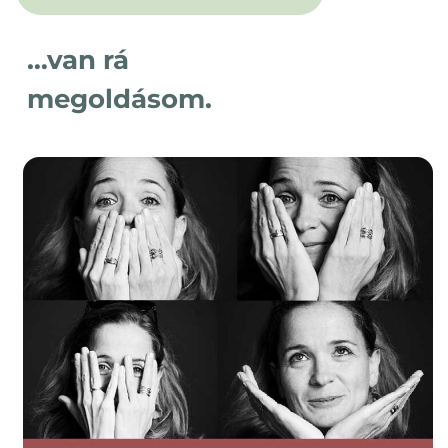
…van rá
megoldásom.