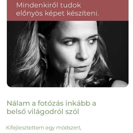
Nálam a fotózás inkább a
belső világodról szól
Kifejlesztettem egy módszert,