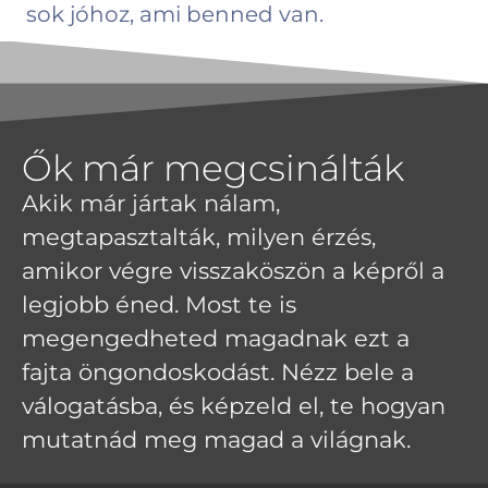
sok jóhoz, ami benned van.
Ők már megcsinálták
Akik már jártak nálam,
megtapasztalták, milyen érzés,
amikor végre visszaköszön a képről a
legjobb éned. Most te is
megengedheted magadnak ezt a
fajta öngondoskodást. Nézz bele a
válogatásba, és képzeld el, te hogyan
mutatnád meg magad a világnak.