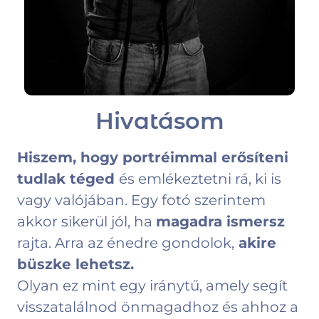
Hivatásom
Hiszem
, hogy portréimmal erősíteni
tudlak téged
és emlékeztetni rá, ki is
vagy valójában. Egy fotó szerintem
akkor sikerül jól, ha
magadra ismersz
rajta. Arra az énedre gondolok,
akire
büszke lehetsz.
Olyan ez mint egy iránytű, amely segít
visszatalálnod önmagadhoz és ahhoz a