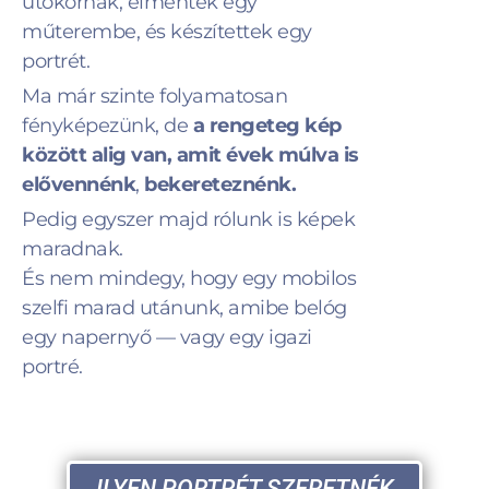
utókornak, elmentek egy
műterembe, és készítettek egy
portrét.
Ma már szinte folyamatosan
fényképezünk, de
a rengeteg kép
között alig van, amit évek múlva is
elővennénk
,
bekereteznénk.
Pedig egyszer majd rólunk is képek
maradnak.
És nem mindegy, hogy egy mobilos
szelfi marad utánunk, amibe belóg
egy napernyő — vagy egy igazi
portré.
ILYEN PORTRÉT SZERETNÉK