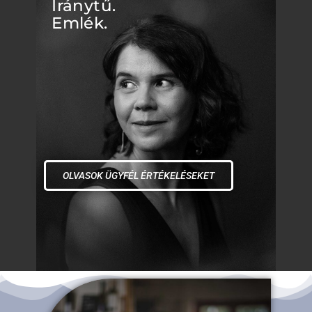
Iránytű.
Emlék.
OLVASOK ÜGYFÉL ÉRTÉKELÉSEKET