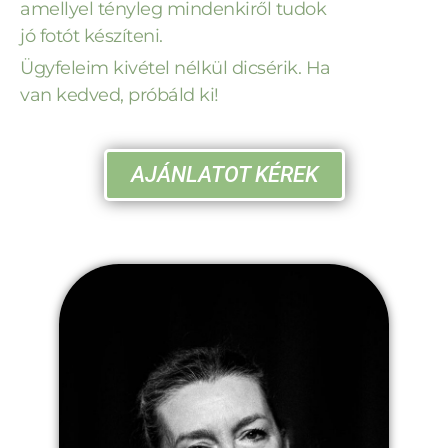
amellyel tényleg mindenkiről tudok
jó fotót készíteni.
Ügyfeleim kivétel nélkül dicsérik. Ha
van kedved, próbáld ki!
AJÁNLATOT KÉREK