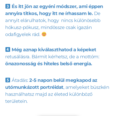
És itt jön az egyéni módszer, ami éppen
annyira titkos, hogy itt ne írhassam le.
De
annyit elárulhatok, hogy nincs különösebb
hókusz-pókusz, mindössze csak igazán
odafigyelek rád.
Még aznap kiválaszthatod a képeket
retusálásra. Bármit kérhetsz, de a mottóm:
önazonosság és hiteles belső energia.
Átadás:
2-5 napon belül megkapod az
utómunkázott portréidat
, amelyeket büszkén
használhatsz majd az életed különböző
területein.