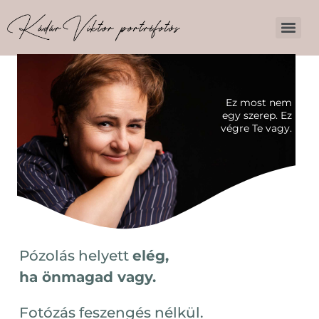
Ez most nem
egy szerep. Ez
végre Te vagy.
Pózolás helyett
elég,
ha önmagad vagy.
Fotózás feszengés nélkül.