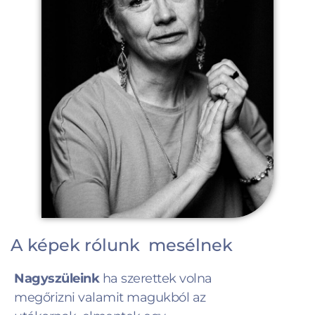
A képek rólunk mesélnek
Nagyszüleink
ha szerettek volna
megőrizni valamit magukból az